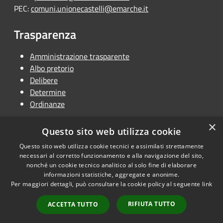
PEC:
comuni.unionecastelli@emarche.it
Trasparenza
Amministrazione trasparente
Albo pretorio
Delibere
Determine
Ordinanze
×
Questo sito web utilizza cookie
Questo sito web utilizza cookie tecnici e assimilati strettamente
RSS
Copyright © 2026 • Unione
necessari al corretto funzionamento e alla navigazione del sito,
Accessibilità
Terra dei Castelli • Powered by
nonché un cookie tecnico analitico al solo fine di elaborare
Privacy
Municipium
Accesso
informazioni statistiche, aggregate e anonime.
•
Per maggiori dettagli, può consultare la cookie policy al seguente
link
Cookie
redazione
Mappa del sito
RIFIUTA TUTTO
ACCETTA TUTTO
Dichiarazione di