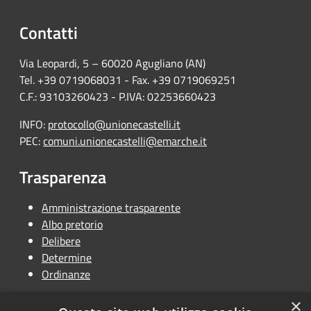
Contatti
Via Leopardi, 5 – 60020 Agugliano (AN)
Tel. +39 0719068031 - Fax. +39 0719069251
C.F.: 93103260423 - P.IVA: 02253660423
INFO:
protocollo@unionecastelli.it
PEC:
comuni.unionecastelli@emarche.it
Trasparenza
Amministrazione trasparente
Albo pretorio
Delibere
Determine
Ordinanze
×