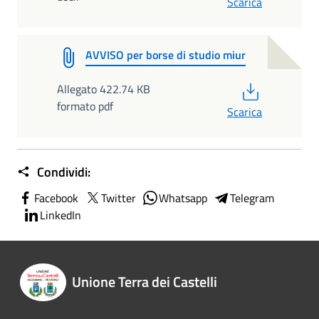
Scarica
AVVISO per borse di studio miur
PDF
Allegato 422.74 KB
formato pdf
Scarica
Condividi:
Facebook
Twitter
Whatsapp
Telegram
LinkedIn
Unione Terra dei Castelli