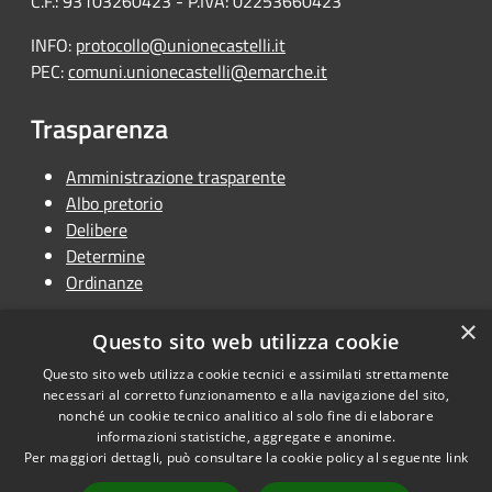
C.F.: 93103260423 - P.IVA: 02253660423
INFO:
protocollo@unionecastelli.it
PEC:
comuni.unionecastelli@emarche.it
Trasparenza
Amministrazione trasparente
Albo pretorio
Delibere
Determine
Ordinanze
×
Questo sito web utilizza cookie
Questo sito web utilizza cookie tecnici e assimilati strettamente
RSS
Copyright © 2026 • Unione
necessari al corretto funzionamento e alla navigazione del sito,
Accessibilità
Terra dei Castelli • Powered by
nonché un cookie tecnico analitico al solo fine di elaborare
informazioni statistiche, aggregate e anonime.
Privacy
Municipium
Accesso
•
Per maggiori dettagli, può consultare la cookie policy al seguente
link
Cookie
redazione