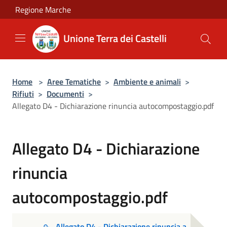
Salta al contenuto principale
Regione Marche
Unione Terra dei Castelli
Home
>
Aree Tematiche
>
Ambiente e animali
>
Rifiuti
>
Documenti
>
Allegato D4 - Dichiarazione rinuncia autocompostaggio.pdf
Allegato D4 - Dichiarazione
rinuncia
autocompostaggio.pdf
Allegato D4 - Dichiarazione rinuncia a