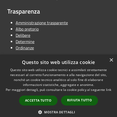
Trasparenza
Amministrazione trasparente
Albo pretorio
Delibere
Determine
Ordinanze
×
Questo sito web utilizza cookie
Questo sito web utilizza cookie tecnici e assimilati strettamente
RSS
Copyright © 2026 • Unione
necessari al corretto funzionamento e alla navigazione del sito,
Accessibilità
Terra dei Castelli • Powered by
nonché un cookie tecnico analitico al solo fine di elaborare
Privacy
Municipium
Accesso
informazioni statistiche, aggregate e anonime.
•
Per maggiori dettagli, può consultare la cookie policy al seguente
link
Cookie
redazione
Mappa del sito
RIFIUTA TUTTO
ACCETTA TUTTO
Dichiarazione di
accessibilità
MOSTRA DETTAGLI