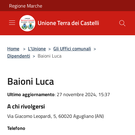
Salta al contenuto principale
Regione Marche
Unione Terra dei Castelli
Home
>
L'Unione
>
Gli Uffici comunali
>
Dipendenti
>
Baioni Luca
Baioni Luca
Ultimo aggiornamento
: 27 novembre 2024, 15:37
A chi rivolgersi
Via Giacomo Leopardi, 5, 60020 Agugliano (AN)
Telefono