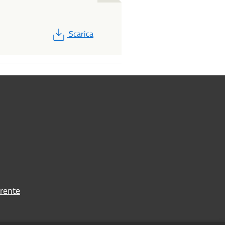
PDF
Scarica
rente