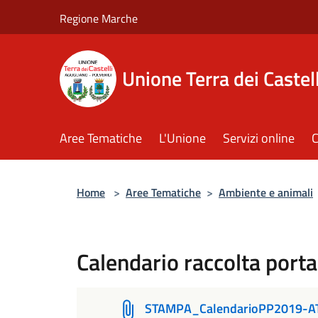
Salta al contenuto principale
Regione Marche
Unione Terra dei Castell
Aree Tematiche
L'Unione
Servizi online
C
Home
>
Aree Tematiche
>
Ambiente e animali
Calendario raccolta port
STAMPA_CalendarioPP2019-AT