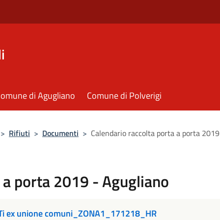
i
omune di Agugliano
Comune di Polverigi
>
Rifiuti
>
Documenti
>
Calendario raccolta porta a porta 2019
a a porta 2019 - Agugliano
i ex unione comuni_ZONA1_171218_HR