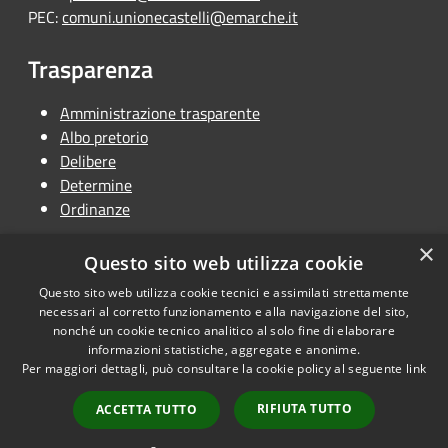
PEC:
comuni.unionecastelli@emarche.it
Trasparenza
Amministrazione trasparente
Albo pretorio
Delibere
Determine
Ordinanze
×
Questo sito web utilizza cookie
Questo sito web utilizza cookie tecnici e assimilati strettamente
RSS
Copyright © 2026 • Unione
necessari al corretto funzionamento e alla navigazione del sito,
Accessibilità
Terra dei Castelli • Powered by
nonché un cookie tecnico analitico al solo fine di elaborare
informazioni statistiche, aggregate e anonime.
Privacy
Municipium
Accesso
•
Per maggiori dettagli, può consultare la cookie policy al seguente
link
Cookie
redazione
Mappa del sito
RIFIUTA TUTTO
ACCETTA TUTTO
Dichiarazione di