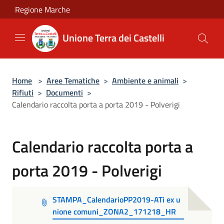
Salta al contenuto principale
Regione Marche
Unione Terra dei Castelli
Home
>
Aree Tematiche
>
Ambiente e animali
>
Rifiuti
>
Documenti
>
Calendario raccolta porta a porta 2019 - Polverigi
Calendario raccolta porta a
porta 2019 - Polverigi
STAMPA_CalendarioPP2019-ATi ex u
nione comuni_ZONA2_171218_HR