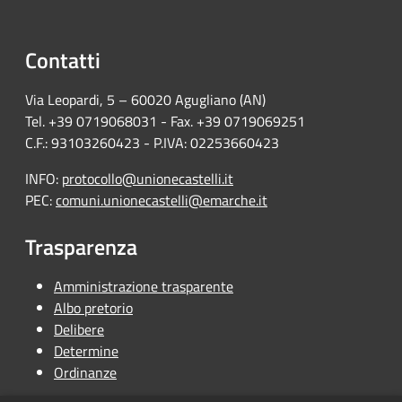
Contatti
Via Leopardi, 5 – 60020 Agugliano (AN)
Tel. +39 0719068031 - Fax. +39 0719069251
C.F.: 93103260423 - P.IVA: 02253660423
INFO:
protocollo@unionecastelli.it
PEC:
comuni.unionecastelli@emarche.it
Trasparenza
Amministrazione trasparente
Albo pretorio
Delibere
Determine
Ordinanze