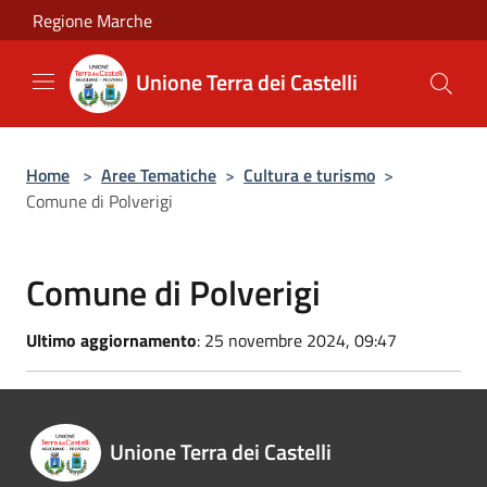
Salta al contenuto principale
Regione Marche
Unione Terra dei Castelli
Home
>
Aree Tematiche
>
Cultura e turismo
>
Comune di Polverigi
Comune di Polverigi
Ultimo aggiornamento
: 25 novembre 2024, 09:47
Unione Terra dei Castelli