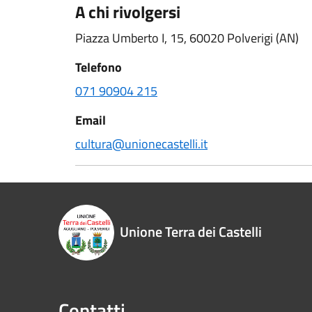
A chi rivolgersi
Piazza Umberto I, 15, 60020 Polverigi (AN)
Telefono
071 90904 215
Email
cultura@unionecastelli.it
Unione Terra dei Castelli
Contatti