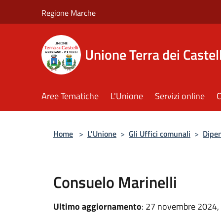
Salta al contenuto principale
Regione Marche
Unione Terra dei Castell
Aree Tematiche
L'Unione
Servizi online
C
Home
>
L'Unione
>
Gli Uffici comunali
>
Dipe
Consuelo Marinelli
Ultimo aggiornamento
: 27 novembre 2024,