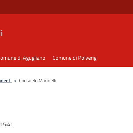
i
omune di Agugliano
Comune di Polverigi
ndenti
>
Consuelo Marinelli
 15:41