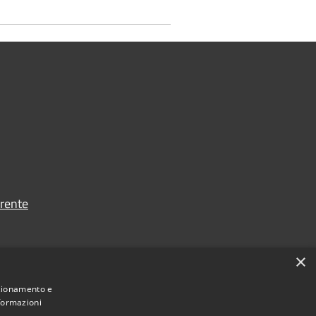
rente
×
nzionamento e
nformazioni