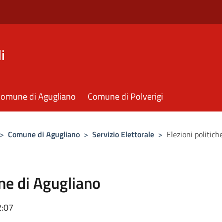
i
omune di Agugliano
Comune di Polverigi
>
Comune di Agugliano
>
Servizio Elettorale
>
Elezioni politic
ne di Agugliano
2:07