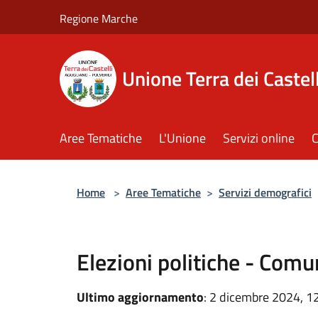
Salta al contenuto principale
Regione Marche
Unione Terra dei Castell
Aree Tematiche
L'Unione
Servizi online
C
Home
>
Aree Tematiche
>
Servizi demografici
Elezioni politiche - Comu
Ultimo aggiornamento
: 2 dicembre 2024, 1