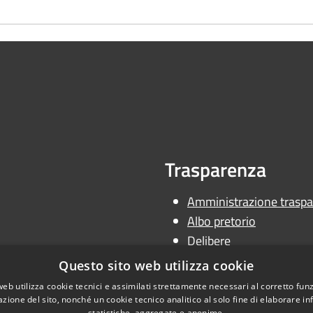
Trasparenza
Amministrazione traspa
Albo pretorio
Delibere
Determine
Questo sito web utilizza cookie
Ordinanze
web utilizza cookie tecnici e assimilati strettamente necessari al corretto fu
azione del sito, nonché un cookie tecnico analitico al solo fine di elaborare i
statistiche, aggregate e anonime.