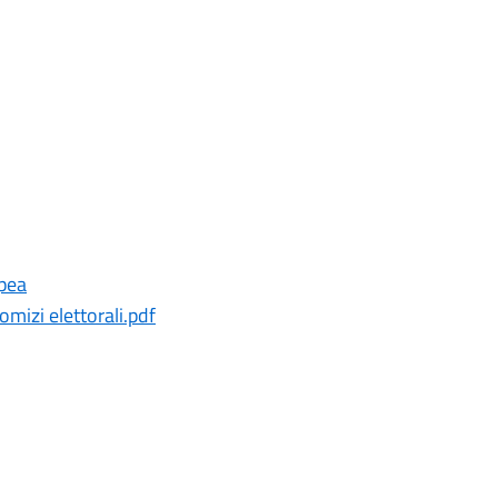
opea
mizi elettorali.pdf