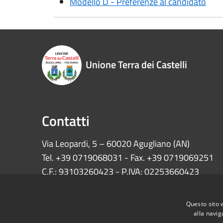
Modello D - Preferenze al candidato
Unione Terra dei Castelli
Contatti
Via Leopardi, 5 – 60020 Agugliano (AN)
Tel. +39 0719068031 - Fax. +39 0719069251
C.F.: 93103260423 - P.IVA: 02253660423
INFO:
protocollo@unionecastelli.it
Questo sito 
PEC:
comuni.unionecastelli@emarche.it
alla navig