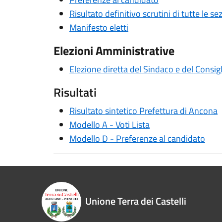
Risultato definitivo scrutini di tutte le se
Manifesto eletti
Elezioni Amministrative
Elezione diretta del Sindaco e del Cons
Risultati
Risultato sintetico Prefettura di Ancona
Modello A - Voti Lista
Modello D - Preferenze al candidato
Unione Terra dei Castelli