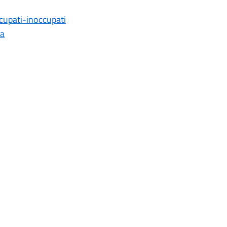
cupati-inoccupati
na