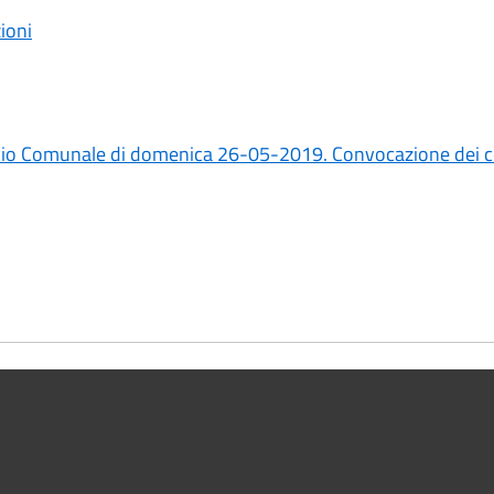
zioni
iglio Comunale di domenica 26-05-2019. Convocazione dei co