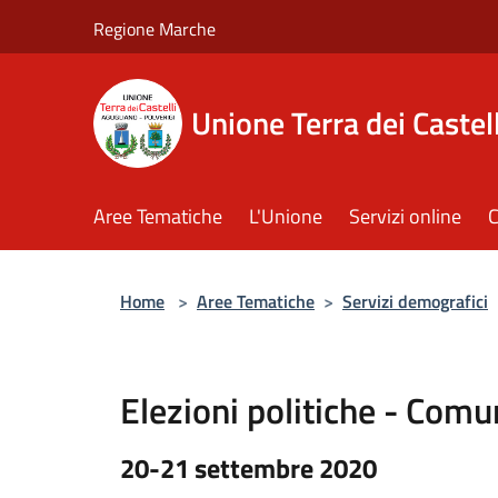
Salta al contenuto principale
Regione Marche
Unione Terra dei Castell
Aree Tematiche
L'Unione
Servizi online
C
Home
>
Aree Tematiche
>
Servizi demografici
Elezioni politiche - Comu
20-21 settembre 2020