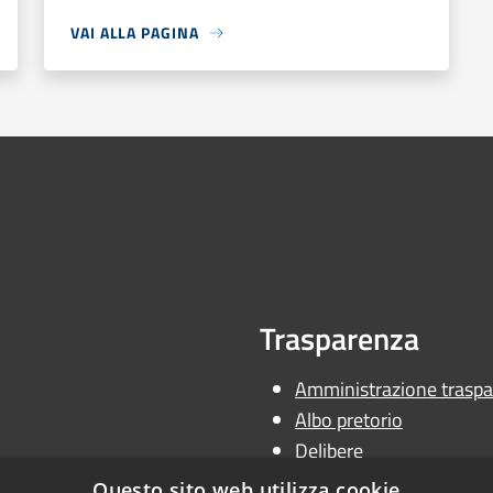
VAI ALLA PAGINA
Trasparenza
Amministrazione traspa
Albo pretorio
Delibere
Determine
Questo sito web utilizza cookie