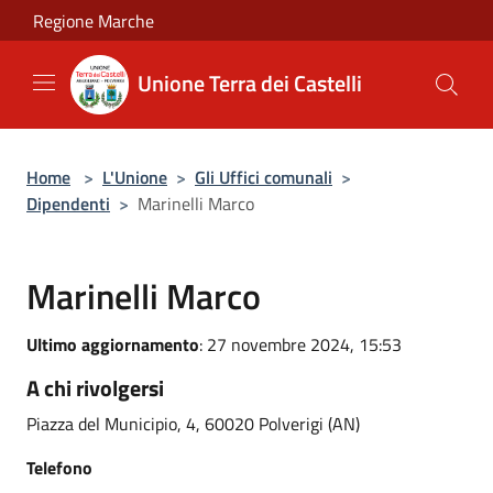
Salta al contenuto principale
Regione Marche
Unione Terra dei Castelli
Home
>
L'Unione
>
Gli Uffici comunali
>
Dipendenti
>
Marinelli Marco
Marinelli Marco
Ultimo aggiornamento
: 27 novembre 2024, 15:53
A chi rivolgersi
Piazza del Municipio, 4, 60020 Polverigi (AN)
Telefono