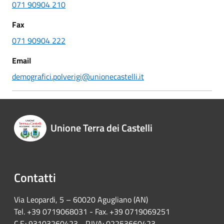
071 90904 210
Fax
071 90904 222
Email
demografici.polverigi@unionecastelli.it
Unione Terra dei Castelli
Contatti
Via Leopardi, 5 – 60020 Agugliano (AN)
Tel. +39 0719068031 - Fax. +39 0719069251
C.F.: 93103260423 - P.IVA: 02253660423