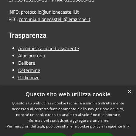
INFO:
protocollo@unionecastelli.it
PEC:
comuni.unionecastelli@emarche.it
Trasparenza
Amministrazione trasparente
Albo pretorio
Delibere
Determine
Ordinanze
×
Questo sito web utilizza cookie
Questo sito web utilizza cookie tecnici e assimilati strettamente
RSS
Copyright © 2026 • Unione
necessari al corretto funzionamento e alla navigazione del sito,
Accessibilità
Terra dei Castelli • Powered by
nonché un cookie tecnico analitico al solo fine di elaborare
Privacy
Municipium
Accesso
informazioni statistiche, aggregate e anonime.
•
Per maggiori dettagli, può consultare la cookie policy al seguente
link
Cookie
redazione
Mappa del sito