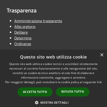
Trasparenza
Amministrazione trasparente
Albo pretorio
Delibere
Determine
Ordinanze
×
Questo sito web utilizza cookie
Questo sito web utilizza cookie tecnici e assimilati strettamente
RSS
Copyright © 2026 • Unione
necessari al corretto funzionamento e alla navigazione del sito,
Accessibilità
Terra dei Castelli • Powered by
nonché un cookie tecnico analitico al solo fine di elaborare
Privacy
Municipium
Accesso
informazioni statistiche, aggregate e anonime.
•
Per maggiori dettagli, può consultare la cookie policy al seguente
link
Cookie
redazione
Mappa del sito
RIFIUTA TUTTO
ACCETTA TUTTO
Dichiarazione di
accessibilità
MOSTRA DETTAGLI