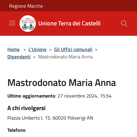
Salta al contenuto principale
Regione Marche
Unione Terra dei Castelli
Home
>
L'Unione
>
Gli Uffici comunali
>
Dipendenti
>
Mastrodonato Maria Anna
Mastrodonato Maria Anna
Ultimo aggiornamento
: 27 novembre 2024, 15:54
A chi rivolgersi
Piazza Umberto I, 15, 60020 Polverigi AN
Telefono