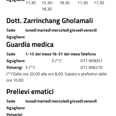
11,30
15,30-
18,30
11,30
11,30
18,30
Dott. Zarrinchang Gholamali
Sede
lunedì
martedì
mercoledì
giovedì
venerdì
Agugliano
Guardia medica
Sede
1-15 del mese
16-31 del mese
Telefono
Agugliano
X
(**)
071 909051
Polverigi
X
(**)
071 906270
(**)
Dalle ore 20,00 alle ore 8,00. Sabato e prefestivi dalle
ore 10,00.
Prelievi ematici
Sede
lunedì
martedì
mercoledì
giovedì
venerdì
Agugliano
Polverigi