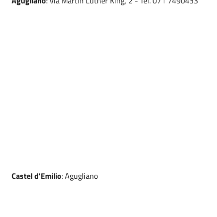
Agugliano
: Via Martin Luther King, 2 - Tel. 071 7490433
Castel d'Emilio
: Agugliano