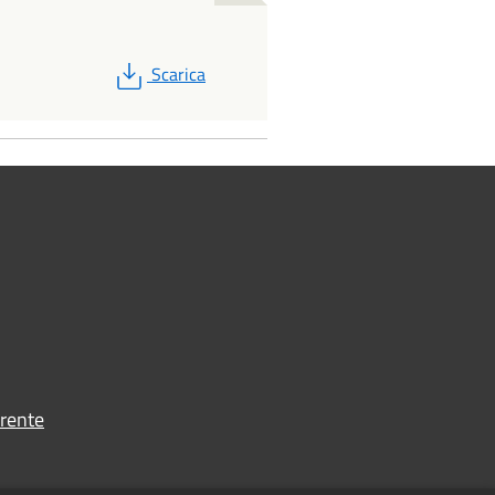
PDF
Scarica
rente