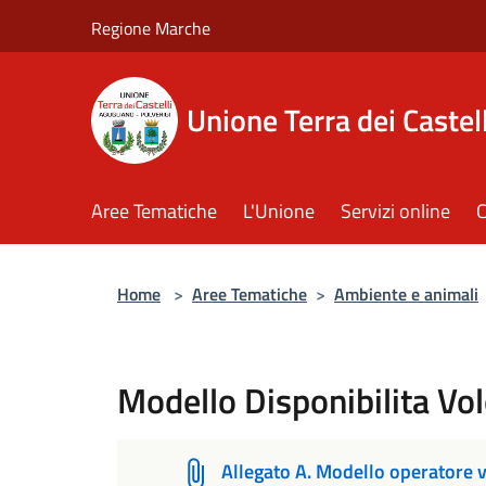
Salta al contenuto principale
Regione Marche
Unione Terra dei Castell
Aree Tematiche
L'Unione
Servizi online
C
Home
>
Aree Tematiche
>
Ambiente e animali
Modello Disponibilita Vol
Allegato A. Modello operatore v