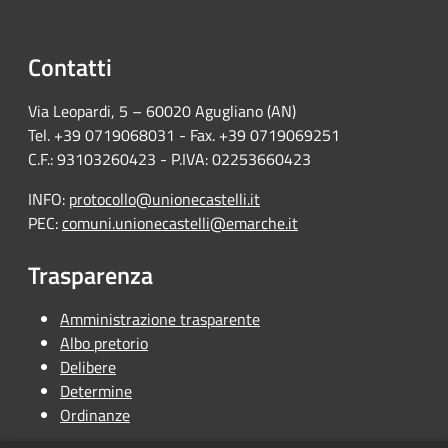
Contatti
Via Leopardi, 5 – 60020 Agugliano (AN)
Tel. +39 0719068031 - Fax. +39 0719069251
C.F.: 93103260423 - P.IVA: 02253660423
INFO:
protocollo@unionecastelli.it
PEC:
comuni.unionecastelli@emarche.it
Trasparenza
Amministrazione trasparente
Albo pretorio
Delibere
Determine
Ordinanze