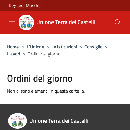
Salta al contenuto principale
Regione Marche
Unione Terra dei Castelli
Home
>
L'Unione
>
Le istituzioni
>
Consiglio
>
I lavori
>
Ordini del giorno
Ordini del giorno
Non ci sono elementi in questa cartella.
Unione Terra dei Castelli