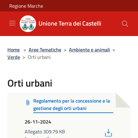
Salta al contenuto principale
Regione Marche
Unione Terra dei Castelli
Home
>
Aree Tematiche
>
Ambiente e animali
>
Verde
>
Orti urbani
Orti urbani
Regolamento per la concessione e la
gestione degli orti urbani
26-11-2024
PDF
Allegato 309.79 KB