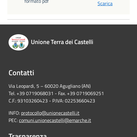
formato pdf
Scarica
Unione Terra dei Castelli
Contatti
Via Leopardi, 5 – 60020 Agugliano (AN)
Tel. +39 0719068031 - Fax. +39 0719069251
C.F.: 93103260423 - P.IVA: 02253660423
INFO:
protocollo@unionecastelli.it
PEC:
comuni.unionecastelli@emarche.it
Trasparenza