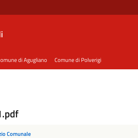
i
omune di Agugliano
Comune di Polverigi
1.pdf
izio Comunale