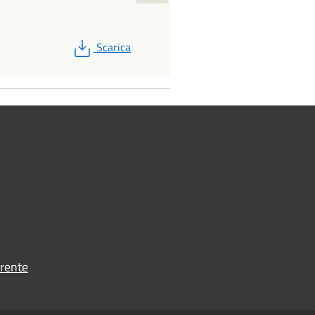
PDF
Scarica
rente