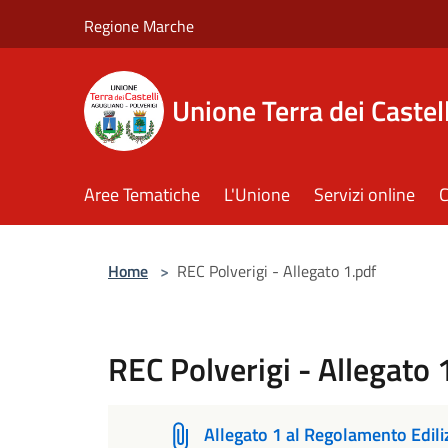
Salta al contenuto principale
Regione Marche
Unione Terra dei Castell
Aree Tematiche
L'Unione
Servizi online
C
Home
>
REC Polverigi - Allegato 1.pdf
REC Polverigi - Allegato 
Allegato 1 al Regolamento Edil