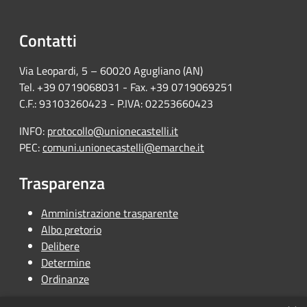
Contatti
Via Leopardi, 5 – 60020 Agugliano (AN)
Tel. +39 0719068031 - Fax. +39 0719069251
C.F.: 93103260423 - P.IVA: 02253660423
INFO:
protocollo@unionecastelli.it
PEC:
comuni.unionecastelli@emarche.it
Trasparenza
Amministrazione trasparente
Albo pretorio
Delibere
Determine
Ordinanze