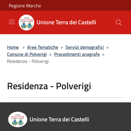
Salta al contenuto principale
Regione Marche
Unione Terra dei Castelli
Home
>
Aree Tematiche
>
Servizi demografici
>
Comune di Polverigi
>
Procedimenti anagrafe
>
Residenza - Polverigi
Residenza - Polverigi
Unione Terra dei Castelli