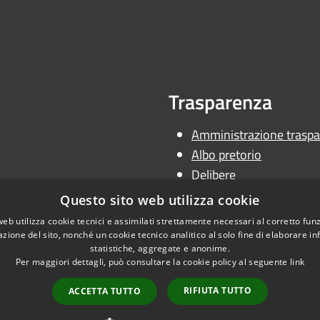
Trasparenza
Amministrazione traspa
Albo pretorio
Delibere
Determine
Questo sito web utilizza cookie
Ordinanze
web utilizza cookie tecnici e assimilati strettamente necessari al corretto fu
azione del sito, nonché un cookie tecnico analitico al solo fine di elaborare i
statistiche, aggregate e anonime.
Per maggiori dettagli, può consultare la cookie policy al seguente
link
RIFIUTA TUTTO
ACCETTA TUTTO
l sito
Copyright © 2026 • Uni