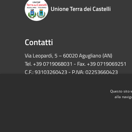
Unione Terra dei Castelli
Contatti
Via Leopardi, 5 – 60020 Agugliano (AN)
Tel. +39 0719068031 - Fax. +39 0719069251
C.F.: 93103260423 - P.IVA: 02253660423
INFO:
protocollo@unionecastelli.it
Questo sito 
PEC:
comuni.unionecastelli@emarche.it
alla navig
RSS
Accessibilità
Privacy
Cookie
Mappa de
Dichiarazione di accessibilità