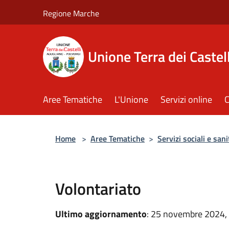
Salta al contenuto principale
Regione Marche
Unione Terra dei Castell
Aree Tematiche
L'Unione
Servizi online
C
Home
>
Aree Tematiche
>
Servizi sociali e sani
Volontariato
Ultimo aggiornamento
: 25 novembre 2024,