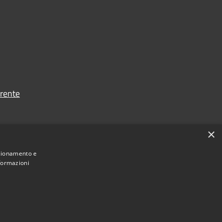
rente
×
nzionamento e
nformazioni
Municipium
Accesso
one Terra dei Castelli • Powered by
•
redazione