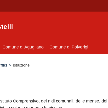
telli
Comune di Agugliano
Comune di Polverigi
ffici
>
Istruzione
l'Istituto Comprensivo, dei nidi comunali, delle mense, del
tivi, le colonie marine e la piscina.