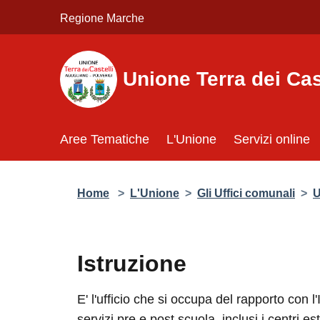
Salta al contenuto principale
Regione Marche
Unione Terra dei Cas
Aree Tematiche
L'Unione
Servizi online
Home
>
L'Unione
>
Gli Uffici comunali
>
U
Istruzione
E' l'ufficio che si occupa del rapporto con 
servizi pre e post scuola, inclusi i centri es