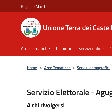
Salta al contenuto principale
Regione Marche
Unione Terra dei Castell
Aree Tematiche
L'Unione
Servizi online
C
Home
>
Aree Tematiche
>
Servizi demografici
Servizio Elettorale - Agu
A chi rivolgersi