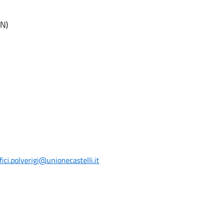
AN)
ci.polverigi@unionecastelli.it